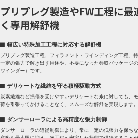
プリプレグ製造やFW工程に最
く専用解舒機
幅広い特殊加工工程に対応する解舒機
プリプレグ製造工程、フィラメント・ワインディング工程、
一定の張力で解き出す用途や、不要になった巻取パッケージ
ワインダー）です。
デリケートな繊維を守る積極駆動方式
炭素繊維など損傷を受けやすいデリケートな糸に対しても、
荷を引張ってかけることなく、スムーズな解舒を実現します
ダンサーローラによる高精度な張力制御
ダンサーローラの追従制御により、常に一定の低張力を保ち
変動を最小限に抑え、次工程へ安定した状態で供給すること