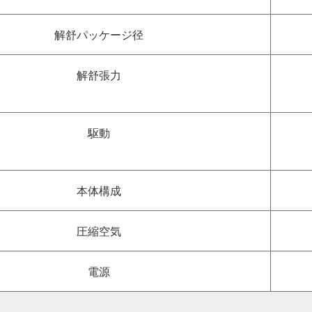
解舒パッケージ径
解舒張力
駆動
本体構成
圧縮空気
電源