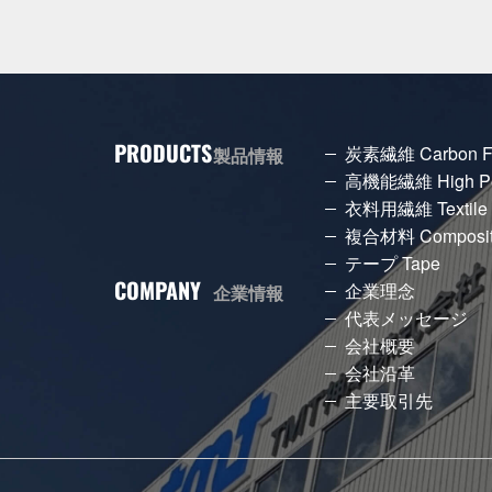
PRODUCTS
炭素繊維 Carbon Fi
製品情報
高機能繊維 High Per
衣料用繊維 Textile
複合材料 Composi
テープ Tape
COMPANY
企業理念
企業情報
代表メッセージ
会社概要
会社沿革
主要取引先