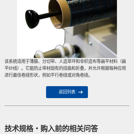
该系统适用于薄膜、分切带、人造草坪和非织造布等扁平材料（扁
平纱线）。它能防止带材固有的扭曲和折叠，并允许根据每种应用
进行最佳卷绕形状，例如平行卷绕或对角卷绕。
返回列表
技术规格・购入前的相关问答